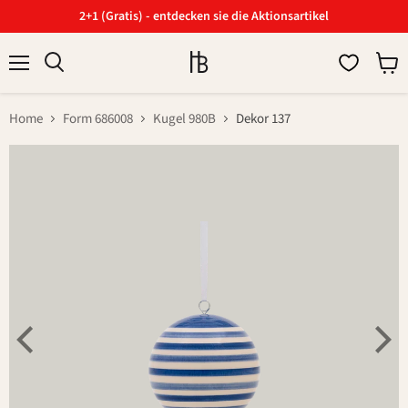
2+1 (Gratis) - entdecken sie die Aktionsartikel
Menü
Ware
Suchen
anzei
Home
Form 686008
Kugel 980B
Dekor 137