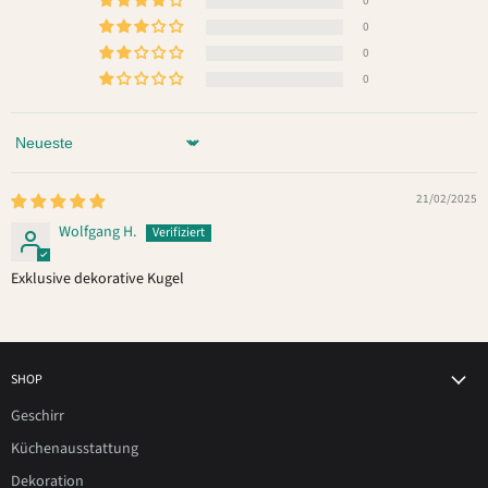
0
0
0
0
Sort by
21/02/2025
Wolfgang H.
Exklusive dekorative Kugel
SHOP
Geschirr
Küchenausstattung
Dekoration