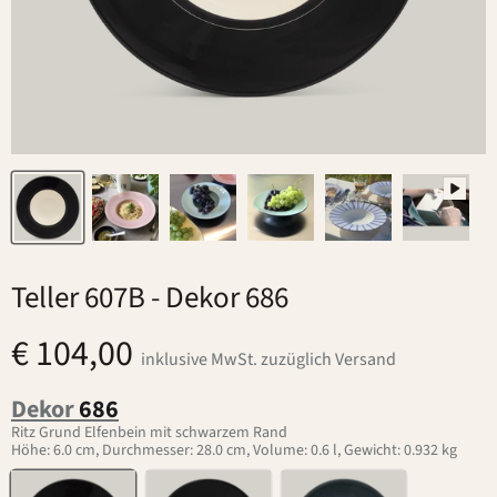
Teller 607B
- Dekor 686
€ 104,00
inklusive MwSt. zuzüglich Versand
Dekor
686
Ritz Grund Elfenbein mit schwarzem Rand
Höhe: 6.0 cm, Durchmesser: 28.0 cm, Volume: 0.6 l, Gewicht: 0.932 kg