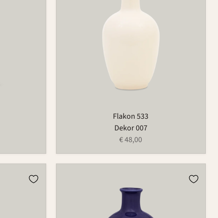
Flakon 533
Dekor 007
€ 48,00
Flakon
533