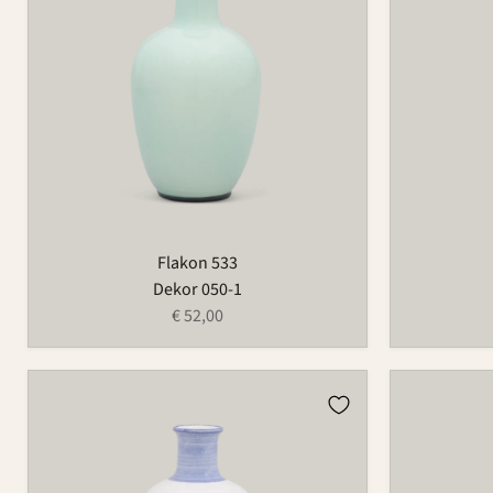
Flakon 533
Dekor 050-1
€ 52,00
Flakon
Flakon
533
533