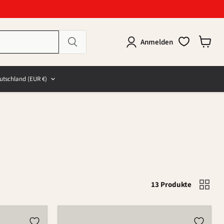
Anmelden
Warenk
anzeig
e
and
utschland
(EUR €)
13 Produkte
Flakon