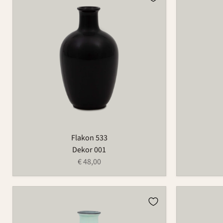
533
533
Flakon 533
Dekor 001
€ 48,00
Flakon
Flakon
533
533