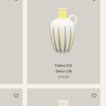
533
Flakon 533
Dekor 138
€ 66,00
Flakon
533