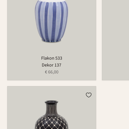
Flakon 533
Dekor 137
€ 66,00
Flakon
533