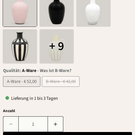
+ 9
Qualität:
A-Ware
-
Was ist B-Ware?
A-Ware - € 52,00
B-Ware - € 42,00
Lieferung in 1 bis 3 Tagen
Anzahl