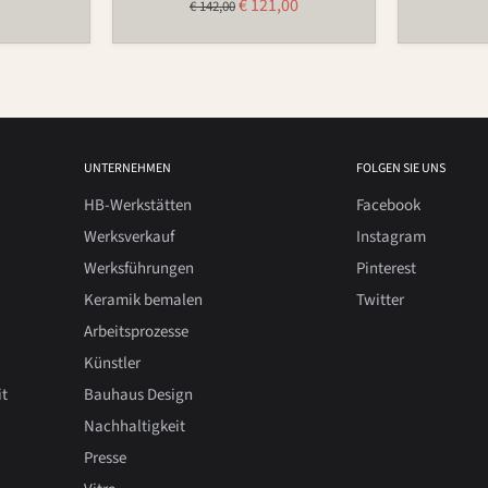
€ 121,00
Ursprünglicher
€ 142,00
Preis
Preis
UNTERNEHMEN
FOLGEN SIE UNS
HB-Werkstätten
Facebook
Werksverkauf
Instagram
Werksführungen
Pinterest
Keramik bemalen
Twitter
Arbeitsprozesse
Künstler
it
Bauhaus Design
Nachhaltigkeit
Presse