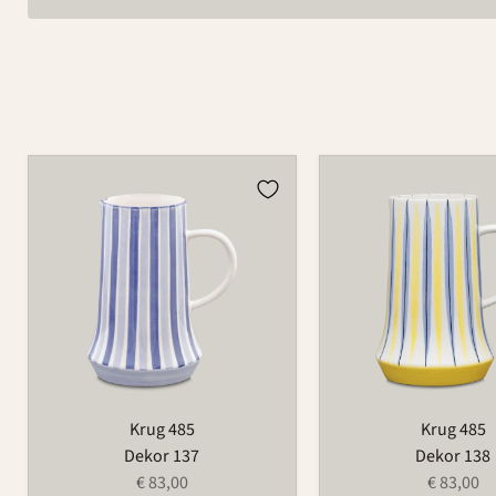
Krug
Krug
485
485
Krug 485
Krug 485
Dekor 137
Dekor 138
€ 83,00
€ 83,00