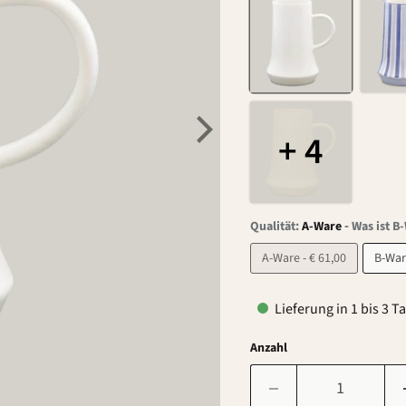
+ 4
-
Qualität:
A-Ware
Was ist B
A-Ware - € 61,00
Lieferung in 1 bis 3 T
Anzahl