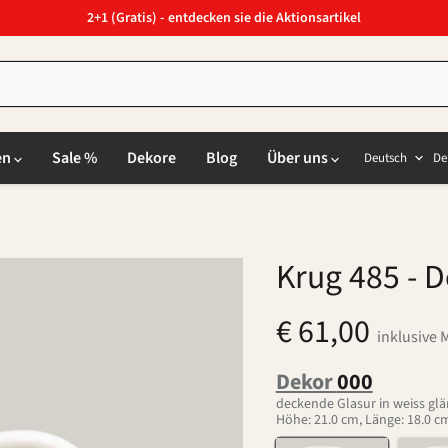
2+1 (Gratis) - entdecken sie die Aktionsartikel
Sprach
L
en
Sale %
Dekore
Blog
Über uns
Deutsch
De
Krug 485
- D
€ 61,00
inklusive 
Dekor
000
deckende Glasur in weiss gl
Höhe: 21.0 cm, Länge: 18.0 cm