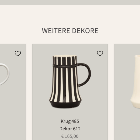
WEITERE DEKORE
Krug
Krug
485
485
Krug 485
Dekor 612
€ 165,00