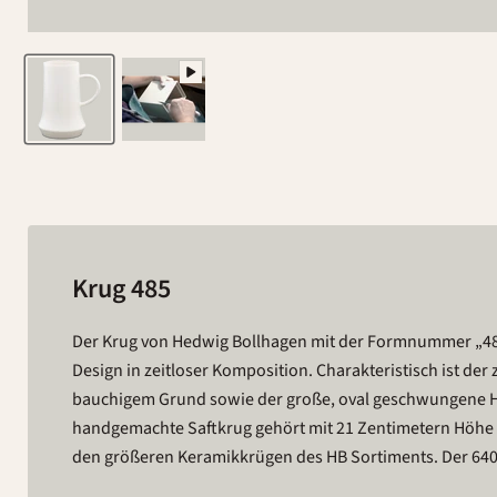
Krug 485
Der Krug von Hedwig Bollhagen mit der Formnummer „485
ästhetischer Allrounder, der nicht nur als Saftkrug eine 
Design in zeitloser Komposition. Charakteristisch ist der
großzügigen Fassungsvermögens von 1,2 Litern kann der el
bauchigem Grund sowie der große, oval geschwungene He
Anlässe eingesetzt werden. Außerdem lässt sich der schlichte
handgemachte Saftkrug gehört mit 21 Zentimetern Höhe 
den größeren Keramikkrügen des HB Sortiments. Der 640 