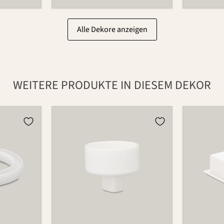
Alle Dekore anzeigen
WEITERE PRODUKTE IN DIESEM DEKOR
Teelichthalter
Butterdo
für
497B
Blumenring
735T