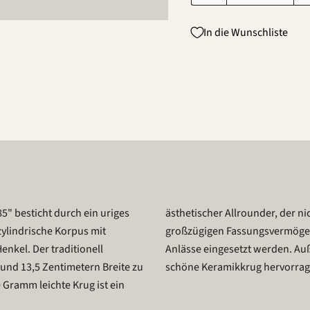
In die Wunschliste
" besticht durch ein uriges
gute Figur macht – dank eines
 zylindrische Korpus mit
egante Krug für diverse
nkel. Der traditionell
 wie gleichsam auffällig
und 13,5 Zentimetern Breite zu
schöne Keramikkrug hervorrage
Gramm leichte Krug ist ein