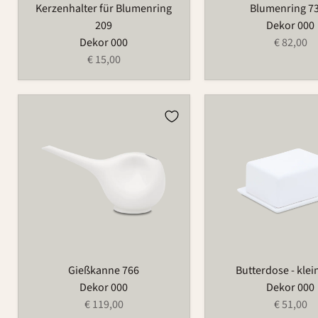
Kerzenhalter für Blumenring
Blumenring 7
209
Dekor 000
Dekor 000
€ 82,00
€ 15,00
Gießkanne
Butterdose
766
-
klein
497A
Gießkanne 766
Butterdose - klei
Dekor 000
Dekor 000
€ 119,00
€ 51,00