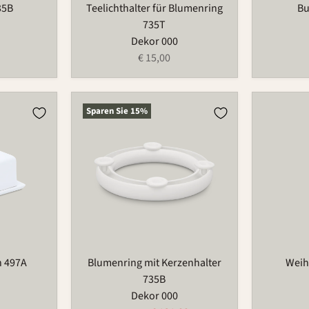
35B
Teelichthalter für Blumenring
Bu
735T
Dekor 000
€ 15,00
Blumenring
Weihnac
Sparen Sie
15
%
mit
686
Kerzenhalter
735B
n 497A
Blumenring mit Kerzenhalter
Weih
735B
Dekor 000
Aktueller