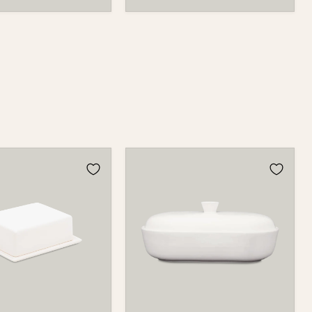
se
Brottopf
481