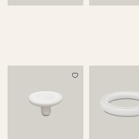
Kerzenhalter
Blumenring
für
735B
Blumenring
209