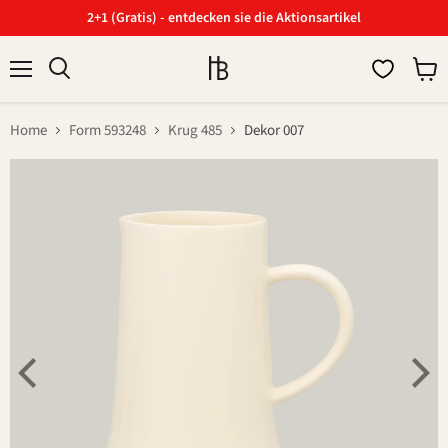
2+1 (Gratis) - entdecken sie die Aktionsartikel
Menü
Ware
Suchen
anzei
Home
Form 593248
Krug 485
Dekor 007