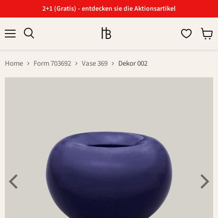
2+1 (Gratis) - entdecken sie die Aktionsartikel
Menü
Ware
Suchen
anzei
Home
Form 703692
Vase 369
Dekor 002