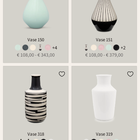
Vase 150
Vase 151
+4
+2
€ 108,00
-
€ 343,00
€ 108,00
-
€ 379,00
Vase
Vase
318
319
Vase 318
Vase 319