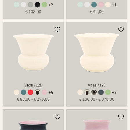
+2
+1
€ 108,00
€ 42,00
Vase
Vase
712D
712E
Vase 712D
Vase 712E
+5
+7
€ 86,00
-
€ 273,00
€ 130,00
-
€ 378,00
Vase
Vase
W-
W-
46A
46B