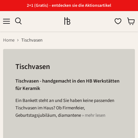
2+1 (Gratis) - entdecken sie die Aktionsartikel
Menü
Ware
Suchen
anzei
Home
Tischvasen
Tischvasen
Tischvasen - handgemacht in den HB Werkstätten
für Keramik
Ein Bankett steht an und Sie haben keine passenden
Tischvasen im Haus? Ob Firmenfeier,
Geburtstagsjubiläum, diamantene
» mehr lesen