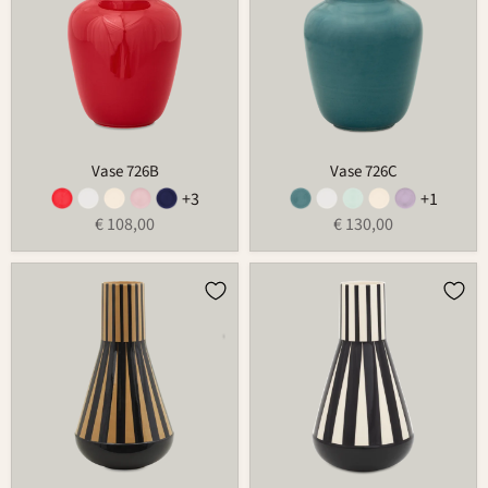
Vase 726B
Vase 726C
+3
+1
€ 108,00
€ 130,00
Vase
Vase
736C
736A