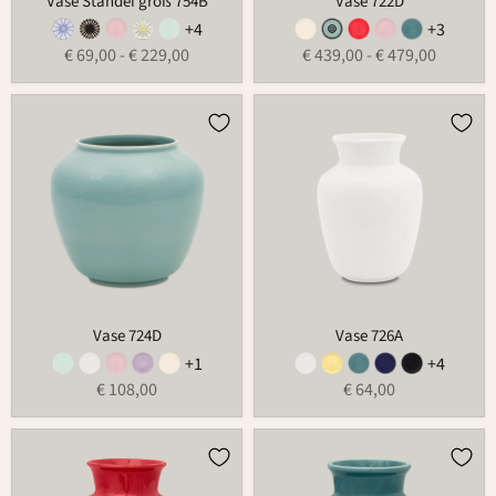
Vase Standei groß 754B
Vase 722D
+4
+3
€ 69,00
-
€ 229,00
€ 439,00
-
€ 479,00
Vase
Vase
724D
726A
Vase 724D
Vase 726A
+1
+4
€ 108,00
€ 64,00
Vase
Vase
726B
726C