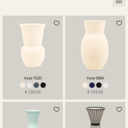
Vase
Vase
702D
998A
Vase 702D
Vase 998A
€ 130,00
€ 703,00
Vase
Vase
150
151