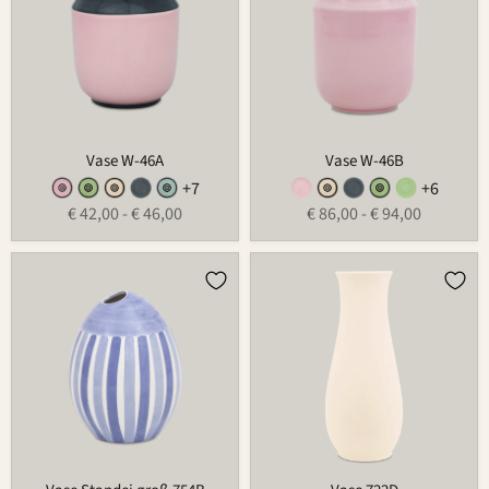
Vase W-46A
Vase W-46B
+7
+6
€ 42,00
-
€ 46,00
€ 86,00
-
€ 94,00
Vase
Vase
Standei
722D
groß
754B