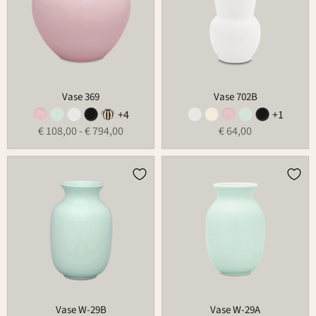
Vase 369
Vase 702B
+4
+1
€ 108,00
-
€ 794,00
€ 64,00
Vase
Vase
W-
W-
29B
29A
Vase W-29B
Vase W-29A