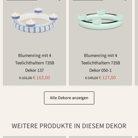
mit
mit
4
4
Teelichthaltern
Teelichthaltern
735B
735B
Blumenring mit 4
Blumenring mit 4
Teelichthaltern 735B
Teelichthaltern 735B
Dekor 137
Dekor 050-1
Aktueller
Aktueller
€ 163,00
€ 127,00
Ursprünglicher
Ursprünglicher
€ 191,00
€ 149,00
Preis
Preis
Preis
Preis
Alle Dekore anzeigen
WEITERE PRODUKTE IN DIESEM DEKOR