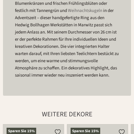
Blumenkränzen und frischen Frühlingsblüten oder
festlich mit Tannengrün und
Weihnachtskugeln
in der
Adventszeit – dieser handgefertigte Ring aus den
Hedwig Bollhagen Werkstätten in Marwitz passt sich
jedem Anlass an. Mit seinem Durchmesser von 26 cm ist
er der perfekte Rahmen für Ihre individuellen Ideen und
kreativen Dekorationen. Die vier integrierten Halter
warten darauf, mit Ihren liebsten Teelichtern bestückt zu
werden, um eine warme und stimmungsvolle
Atmosphäre zu schaffen. Ein dekoratives Highlight, das
saisonal immer wieder neu inszeniert werden kann.
WEITERE DEKORE
Blumenring
Blumenring
Sparen Sie
15
%
Sparen Sie
15
%