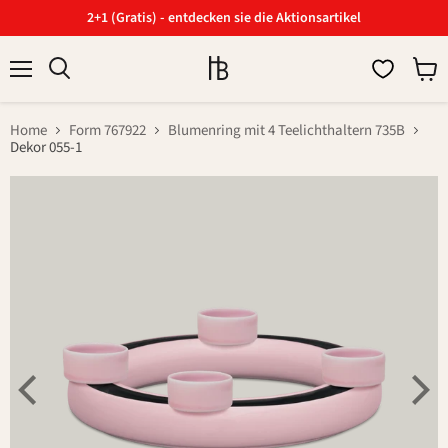
2+1 (Gratis) - entdecken sie die Aktionsartikel
Menü
Ware
Suchen
anzei
Home
Form 767922
Blumenring mit 4 Teelichthaltern 735B
Dekor 055-1