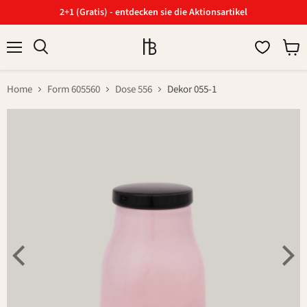
2+1 (Gratis) - entdecken sie die Aktionsartikel
Menü
Ware
Suchen
anzei
Home
Form 605560
Dose 556
Dekor 055-1