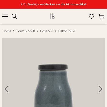
2+1 (Gratis) - entdecken sie die Aktionsartikel
Menü
Ware
Suchen
anzei
Home
Form 605560
Dose 556
Dekor 051-1