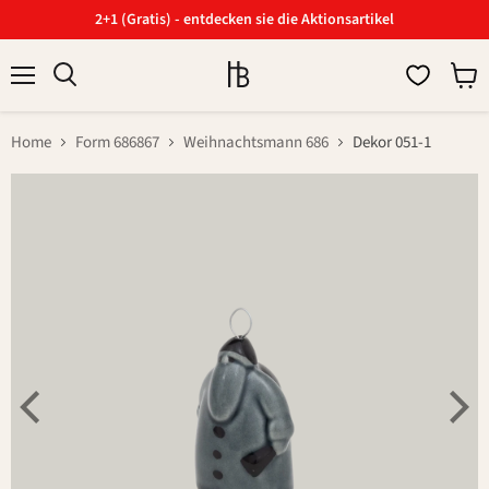
2+1 (Gratis) - entdecken sie die Aktionsartikel
Menü
Ware
Suchen
anzei
Home
Form 686867
Weihnachtsmann 686
Dekor 051-1