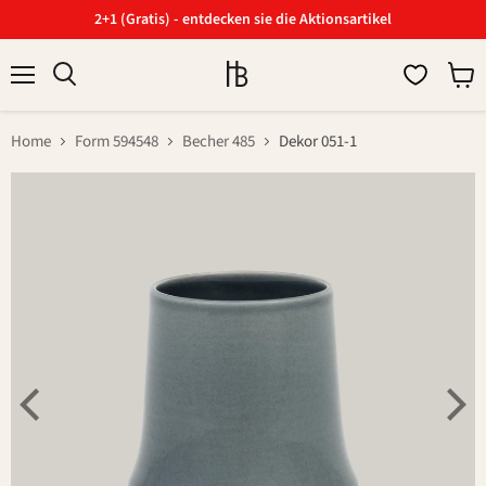
2+1 (Gratis) - entdecken sie die Aktionsartikel
Menü
Ware
Suchen
anzei
Home
Form 594548
Becher 485
Dekor 051-1