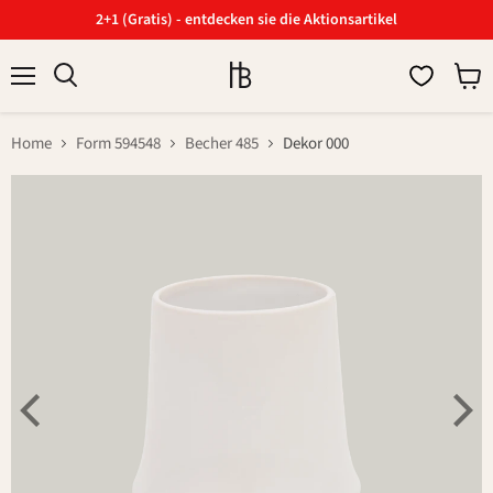
2+1 (Gratis) - entdecken sie die Aktionsartikel
Menü
Ware
Suchen
anzei
Home
Form 594548
Becher 485
Dekor 000