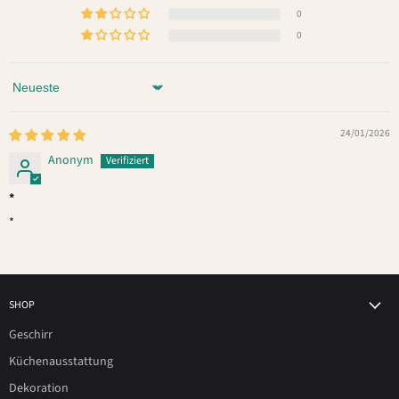
0
0
Sort by
24/01/2026
Anonym
*
*
SHOP
Geschirr
Küchenausstattung
Dekoration