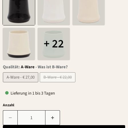
+ 22
Qualität:
A-Ware
-
Was ist B-Ware?
A-Ware - € 27,00
B-Ware - € 22,00
Lieferung in 1 bis 3 Tagen
Anzahl