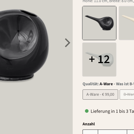
Höhe: 11.0 cm, Breite: 8.0 cm,
+ 12
-
Qualität:
A-Ware
Was ist B
A-Ware - € 99,00
Lieferung in 1 bis 3 T
Anzahl