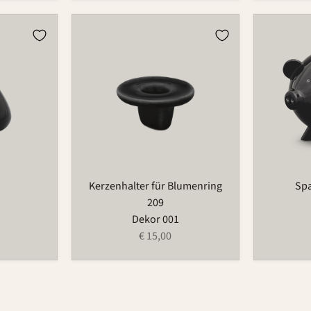
Kerzenhalter
Sparschw
für
1073
Blumenring
209
Kerzenhalter für Blumenring
Sp
209
Dekor 001
€ 15,00