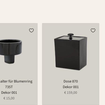
lter
Dose
870
ng
halter für Blumenring
Dose 870
735T
Dekor 001
Dekor 001
€ 159,00
€ 15,00