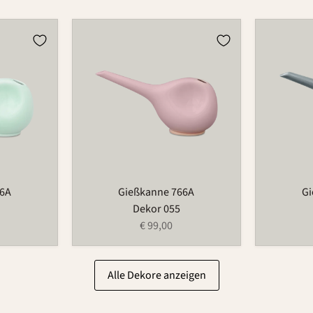
Gießkanne
Gießkann
766A
766A
66A
Gießkanne 766A
Gi
Dekor 055
€ 99,00
Alle Dekore anzeigen