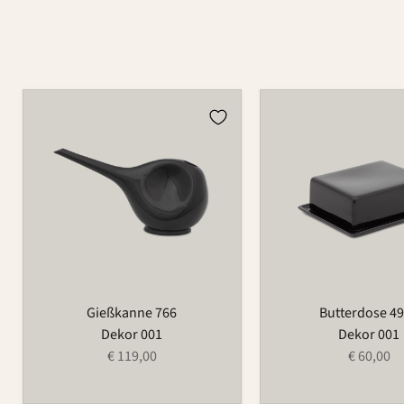
Gießkanne
Butterdose
766
497B
Gießkanne 766
Butterdose 4
Dekor 001
Dekor 001
€ 119,00
€ 60,00