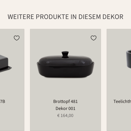
WEITERE PRODUKTE IN DIESEM DEKOR
Brottopf
Teelichtha
481
für
Blumenri
735T
97B
Brottopf 481
Teelicht
Dekor 001
€ 164,00