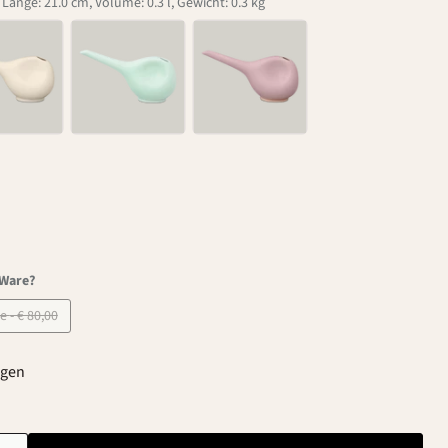
 Länge: 21.0 cm, Volume: 0.3 l, Gewicht: 0.3 kg
-Ware?
B-Ware - € 80,00
agen