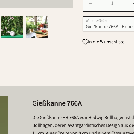
Weitere Größen
In die Wunschliste
Gießkanne 766A
Die Gießkanne HB 766A von Hedwig Bollhagen ist d
Bollhagen, deren avantgardistisches Design aus de
11 cm, einer Breite von 8 cm und einem Fassungsver