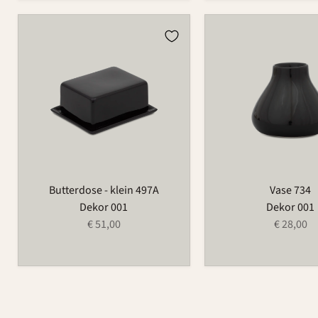
Butterdose
Vase
-
734
klein
497A
Butterdose - klein 497A
Vase 734
Dekor 001
Dekor 001
€ 51,00
€ 28,00