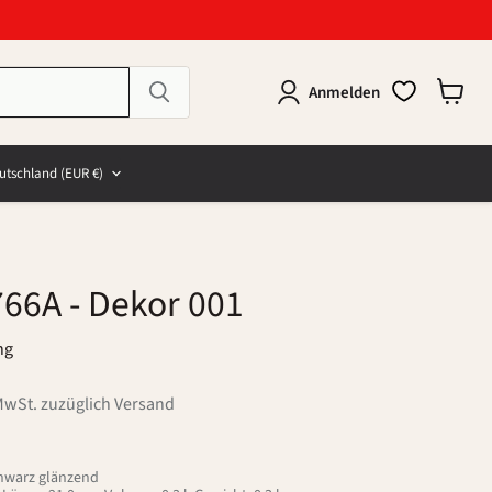
Anmelden
Warenk
anzeig
e
and
utschland
(EUR €)
766A
- Dekor 001
ng
MwSt. zuzüglich Versand
chwarz glänzend