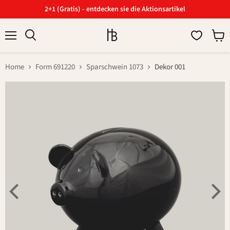
2+1 (Gratis) - entdecken sie die Aktionsartikel
Menü
Ware
Suchen
anzei
Home
Form 691220
Sparschwein 1073
Dekor 001