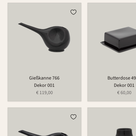
Gießkanne
Butterdose
766
497B
Gießkanne 766
Butterdose 4
Dekor 001
Dekor 001
€ 119,00
€ 60,00
Gießkanne
Vase
766A
734