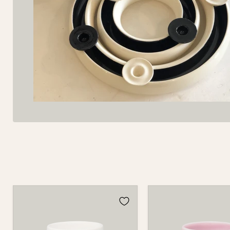
Teelichthalter
Teelichthalter
für
für
Blumenring
Blumenring
735T
735T