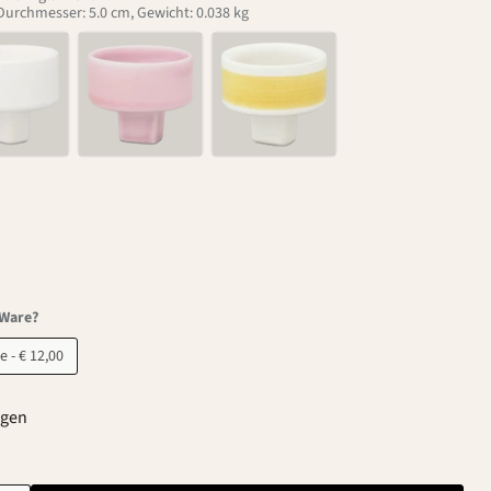
 Durchmesser: 5.0 cm, Gewicht: 0.038 kg
-Ware?
B-Ware - € 12,00
agen