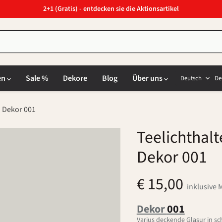
2+1 (Gratis) - entdecken sie die Aktionsartikel
Sprach
L
en
Sale %
Dekore
Blog
Über uns
Deutsch
De
Dekor 001
Teelichthal
Dekor 001
€ 15,00
inklusive 
Dekor
001
Varius deckende Glasur in s