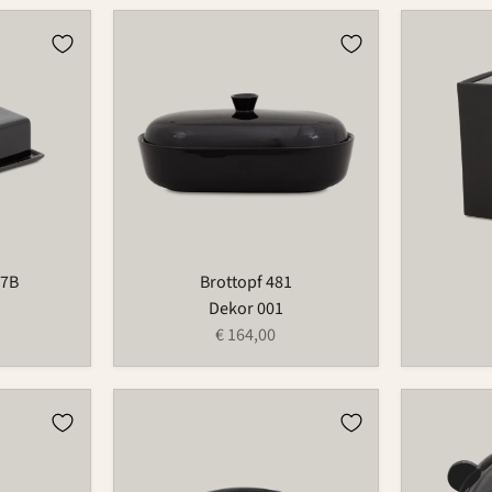
Brottopf
Dose
481
870
97B
Brottopf 481
Dekor 001
€ 164,00
Kerzenhalter
Sparschw
für
1073
Blumenring
209