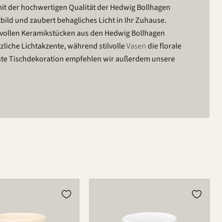
mit der hochwertigen Qualität der Hedwig Bollhagen
bild und zaubert behagliches Licht in Ihr Zuhause.
tvollen Keramikstücken aus den Hedwig Bollhagen
zliche Lichtakzente, während stilvolle
Vasen
die florale
ante Tischdekoration empfehlen wir außerdem unsere
lter
Teelichthalter
für
ng
Blumenring
735T