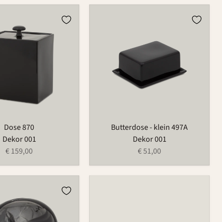
Butterdose
-
klein
497A
Dose 870
Butterdose - klein 497A
Dekor 001
Dekor 001
€ 159,00
€ 51,00
ein