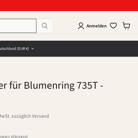
Anmelden
Warenk
anzeig
e
and
utschland
(EUR €)
ter für Blumenring 735T
-
MwSt. zuzüglich Versand
chwarz glänzend