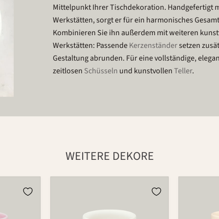
Mittelpunkt Ihrer Tischdekoration. Handgefertigt 
Werkstätten, sorgt er für ein harmonisches Gesamt
Kombinieren Sie ihn außerdem mit weiteren kuns
Werkstätten: Passende
Kerzenständer
setzen zusät
Gestaltung abrunden. Für eine vollständige, eleg
zeitlosen
Schüsseln
und kunstvollen
Teller
.
WEITERE DEKORE
Teelichthalter
Teelichtha
für
für
Blumenring
Blumenri
735T
735T