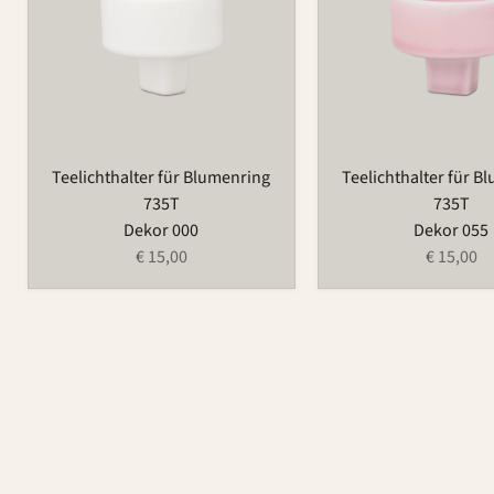
Teelichthalter für Blumenring
Teelichthalter für B
735T
735T
Dekor 000
Dekor 055
€ 15,00
€ 15,00