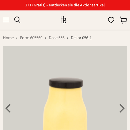
2+1 (Gratis) - entdecken sie die Aktionsartikel
Menü
Ware
Suchen
anzei
Home
Form 605560
Dose 556
Dekor 056-1