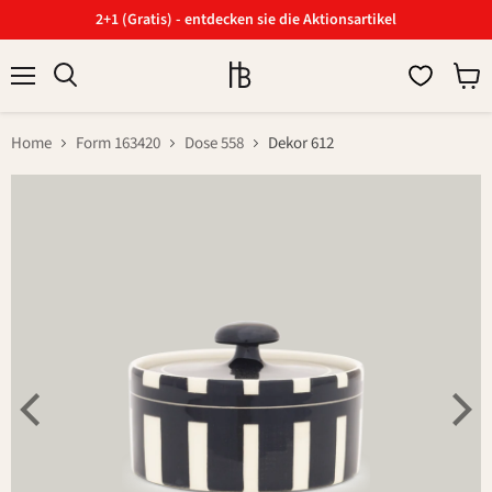
2+1 (Gratis) - entdecken sie die Aktionsartikel
Menü
Ware
Suchen
anzei
Home
Form 163420
Dose 558
Dekor 612