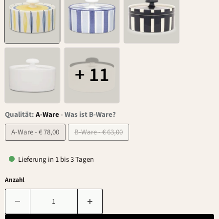
+ 11
Qualität:
A-Ware
-
Was ist B-Ware?
A-Ware - € 78,00
B-Ware - € 63,00
Lieferung in 1 bis 3 Tagen
Anzahl