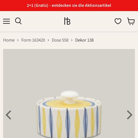
2+1 (Gratis) - entdecken sie die Aktionsartikel
Menü
Ware
Suchen
anzei
Home
Form 163420
Dose 558
Dekor 138