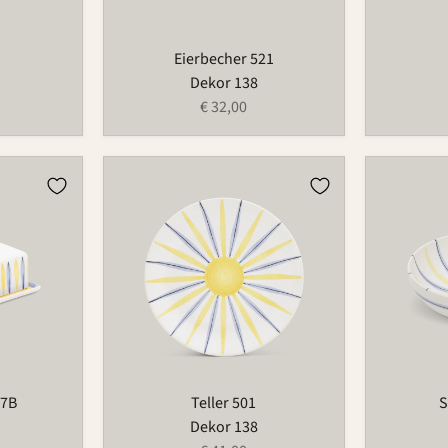
Eierbecher 521
Dekor 138
€ 32,00
Teller
Schüssel
501
503C
97B
Teller 501
S
Dekor 138