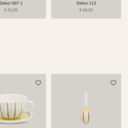
Dekor 007-1
Dekor 113
€ 35,00
€ 44,00
Osterei
752