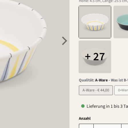
Höhe: 4.5 cm, Länge: 25.5 cm,
+ 27
-
Qualität:
A-Ware
Was ist B
A-Ware - € 44,00
Lieferung in 1 bis 3 T
Anzahl