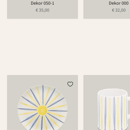
Dekor 050-1
Dekor 000
€ 35,00
€ 32,00
Teller
Tasse
502
526