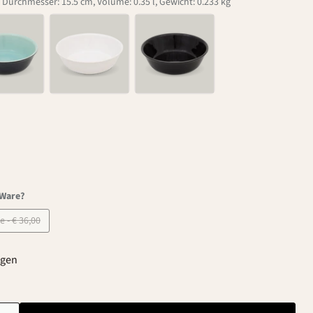
 Durchmesser: 15.5 cm, Volume: 0.35 l, Gewicht: 0.233 kg
-Ware?
B-Ware - € 36,00
agen