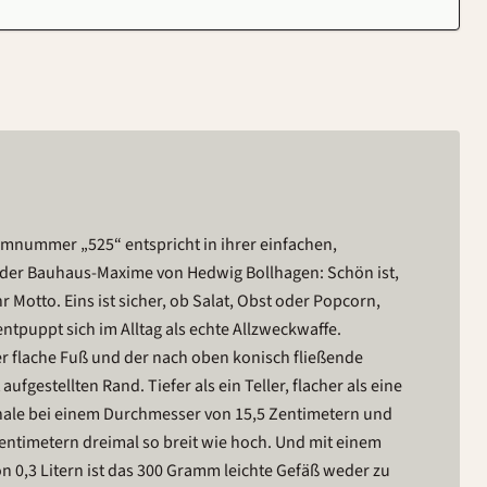
rmnummer „525“ entspricht in ihrer einfachen,
der Bauhaus-Maxime von Hedwig Bollhagen: Schön ist,
hr Motto. Eins ist sicher, ob Salat, Obst oder Popcorn,
entpuppt sich im Alltag als echte Allzweckwaffe.
der flache Fuß und der nach oben konisch fließende
aufgestellten Rand. Tiefer als ein Teller, flacher als eine
chale bei einem Durchmesser von 15,5 Zentimetern und
entimetern dreimal so breit wie hoch. Und mit einem
 0,3 Litern ist das 300 Gramm leichte Gefäß weder zu