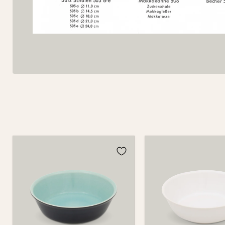
Schale
Schale
525
525