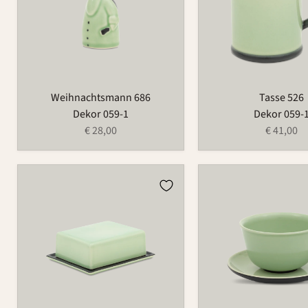
Weihnachtsmann 686
Tasse 526
Dekor 059-1
Dekor 059-
€ 28,00
€ 41,00
Butterdose
Tasse
497B
490