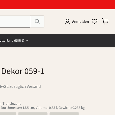
Anmelden
Warenk
anzeig
e
and
utschland
(EUR €)
 Dekor 059-1
MwSt. zuzüglich Versand
ur Transluzent
 Durchmesser: 15.5 cm, Volume: 0.35 l, Gewicht: 0.233 kg