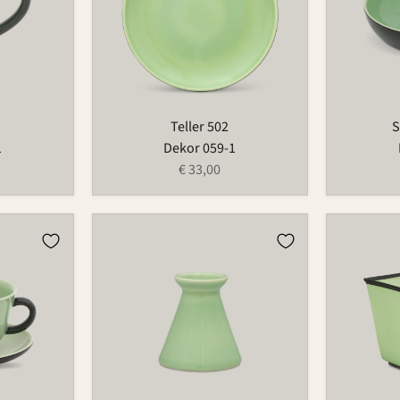
Teller 502
S
1
Dekor 059-1
€ 33,00
Vase
Dose
733
875