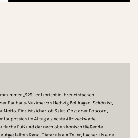
rmnummer „525“ entspricht in ihrer einfachen,
der Bauhaus-Maxime von Hedwig Bollhagen: Schön ist,
hr Motto. Eins ist sicher, ob Salat, Obst oder Popcorn,
entpuppt sich im Alltag als echte Allzweckwaffe.
der flache Fuß und der nach oben konisch fließende
aufgestellten Rand. Tiefer als ein Teller, flacher als eine