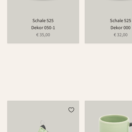
Schale 525
Schale 525
Dekor 050-1
Dekor 000
€ 35,00
€ 32,00
Weihnachtsmann
Tasse
686
526