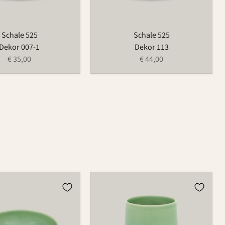
Schale 525
Schale 525
Dekor 007-1
Dekor 113
€ 35,00
€ 44,00
Becher
485