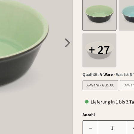
+ 27
-
Qualität:
A-Ware
Was ist B
A-Ware - € 35,00
Lieferung in 1 bis 3 T
Anzahl