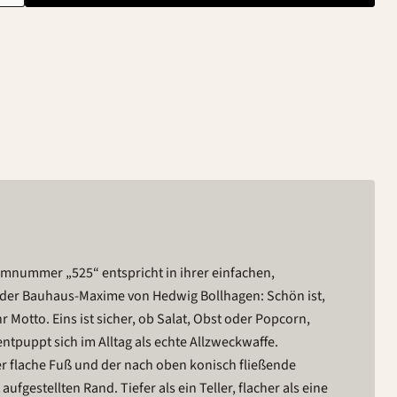
rmnummer „525“ entspricht in ihrer einfachen,
der Bauhaus-Maxime von Hedwig Bollhagen: Schön ist,
hr Motto. Eins ist sicher, ob Salat, Obst oder Popcorn,
entpuppt sich im Alltag als echte Allzweckwaffe.
der flache Fuß und der nach oben konisch fließende
aufgestellten Rand. Tiefer als ein Teller, flacher als eine