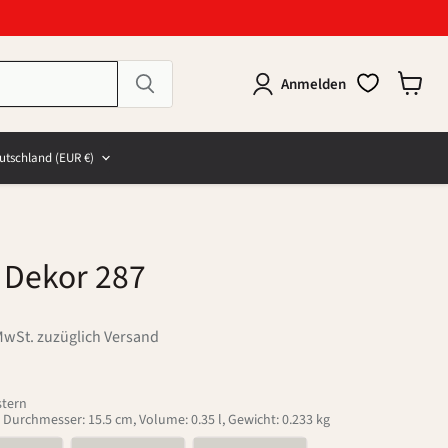
Anmelden
Warenk
anzeig
e
and
utschland
(EUR €)
 Dekor 287
MwSt. zuzüglich Versand
stern
 Durchmesser: 15.5 cm, Volume: 0.35 l, Gewicht: 0.233 kg