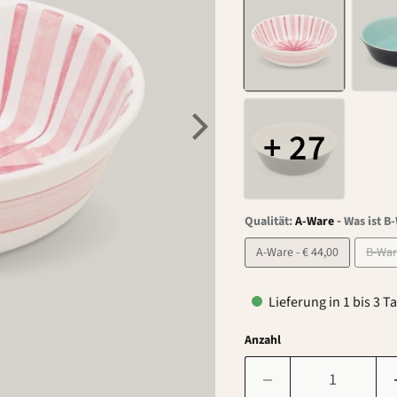
+ 27
-
Qualität:
A-Ware
Was ist B
A-Ware - € 44,00
Lieferung in 1 bis 3 T
Anzahl