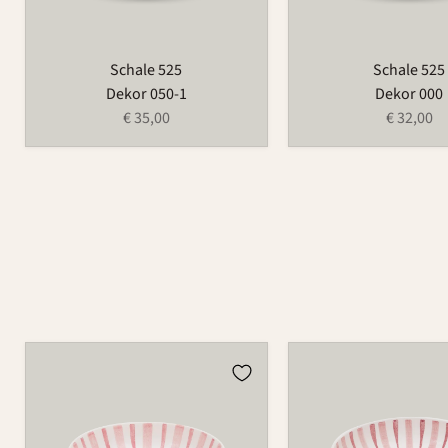
Schale 525
Schale 525
Dekor 050-1
Dekor 000
€ 35,00
€ 32,00
Schüssel
Schüssel
503B
503C