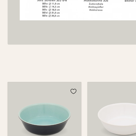
Schale
Schale
525
525