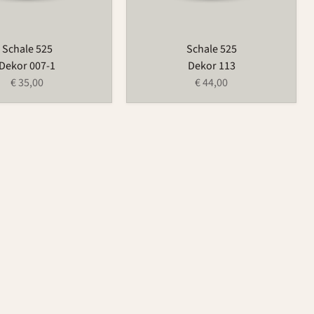
Schale 525
Schale 525
Dekor 007-1
Dekor 113
€ 35,00
€ 44,00