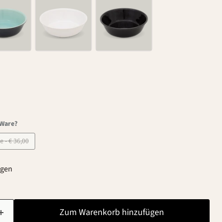
-Ware?
B-Ware - € 36,00
agen
Zum Warenkorb hinzufügen