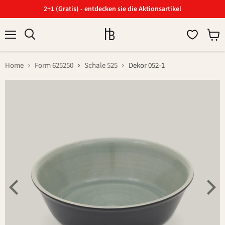
2+1 (Gratis) - entdecken sie die Aktionsartikel
Menü
Ware
Suchen
anzei
Home
Form 625250
Schale 525
Dekor 052-1