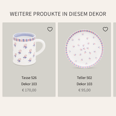
WEITERE PRODUKTE IN DIESEM DEKOR
Tasse
Teller
526
502
Tasse 526
Teller 502
Dekor 103
Dekor 103
€ 170,00
€ 95,00