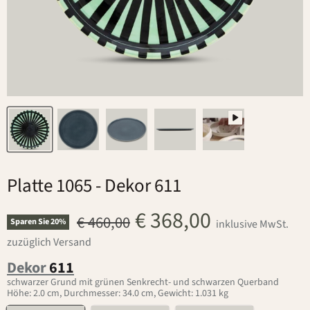
Platte 1065
- Dekor 611
€ 368,00
Ursprünglicher Preis
€ 460,00
Sparen Sie
20
%
inklusive MwSt.
zuzüglich Versand
Dekor
611
schwarzer Grund mit grünen Senkrecht- und schwarzen Querband
Höhe: 2.0 cm, Durchmesser: 34.0 cm, Gewicht: 1.031 kg