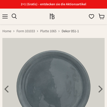
2+1 (Gratis) - entdecken sie die Aktionsartikel
Menü
Ware
Suchen
anzei
Home
Form 101033
Platte 1065
Dekor 051-1