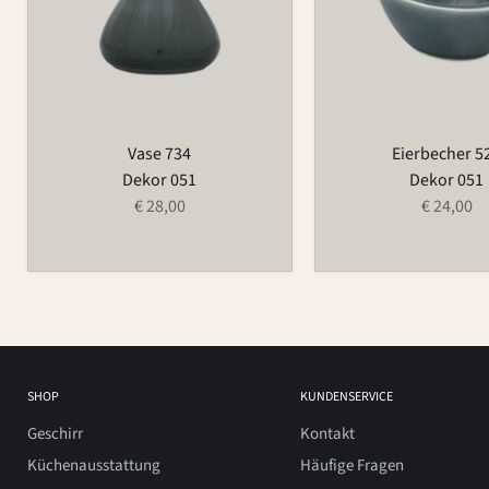
Vase 734
Eierbecher 5
Dekor 051
Dekor 051
€ 28,00
€ 24,00
SHOP
KUNDENSERVICE
Geschirr
Kontakt
Küchenausstattung
Häufige Fragen