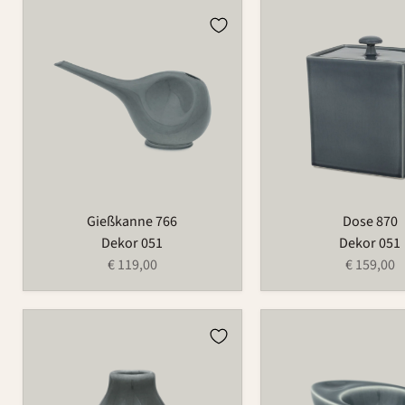
Gießkanne
Dose
766
870
Gießkanne 766
Dose 870
Dekor 051
Dekor 051
€ 119,00
€ 159,00
Vase
Eierbecher
734
522