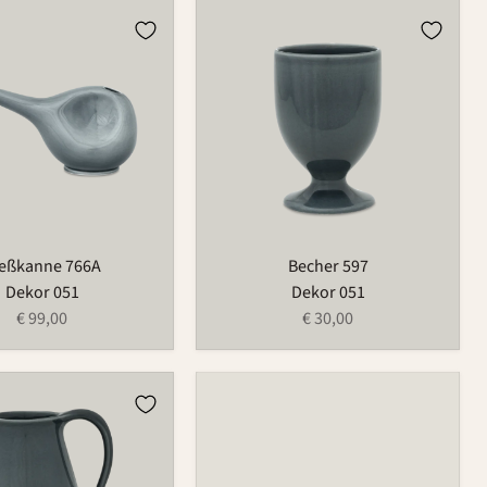
e
Becher
597
eßkanne 766A
Becher 597
Dekor 051
Dekor 051
€ 99,00
€ 30,00