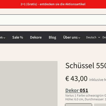
2+1 (Gratis) - entdecken sie die Aktionsartikel
Sprach
L
en
Sale %
Dekore
Blog
Über uns
Deutsch
De
Schüssel 55
€ 43,00
inklusive 
Dekor
051
Varius 1 Farbe schwarzgrün 
Höhe: 6.0 cm, Durchmesser: 19