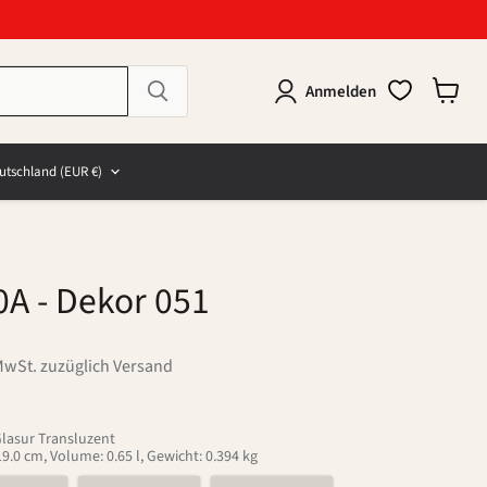
Anmelden
Warenk
anzeig
e
and
utschland
(EUR €)
0A
- Dekor 051
MwSt. zuzüglich Versand
Glasur Transluzent
.0 cm, Volume: 0.65 l, Gewicht: 0.394 kg