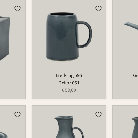
Bierkrug
Gießkann
596
766A
Bierkrug 596
Gi
Dekor 051
€ 58,00
Krug
Krug
580
1100