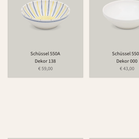
Schüssel 550A
Schüssel 55
Dekor 138
Dekor 000
€ 59,00
€ 43,00