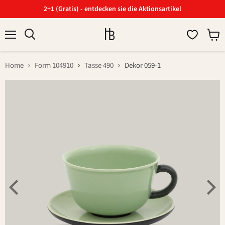
2+1 (Gratis) - entdecken sie die Aktionsartikel
Menü
Ware
Suchen
anzei
Home
Form 104910
Tasse 490
Dekor 059-1