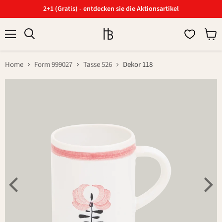
2+1 (Gratis) - entdecken sie die Aktionsartikel
Menü
Ware
Suchen
anzei
Home
Form 999027
Tasse 526
Dekor 118