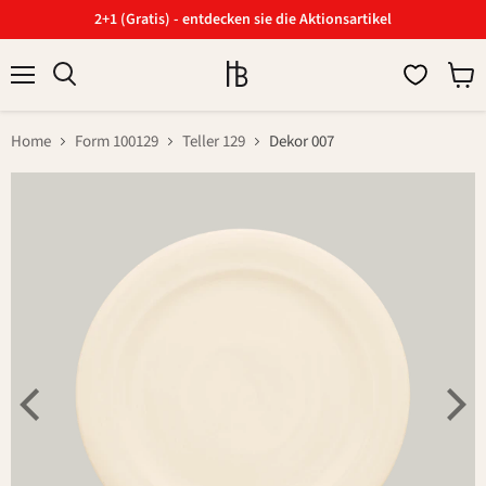
2+1 (Gratis) - entdecken sie die Aktionsartikel
Menü
Ware
Suchen
anzei
Home
Form 100129
Teller 129
Dekor 007