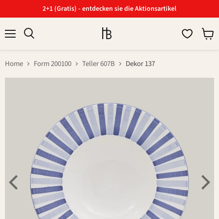
2+1 (Gratis) - entdecken sie die Aktionsartikel
Menü
Ware
Suchen
anzei
Home
Form 200100
Teller 607B
Dekor 137