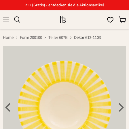
2+1 (Gratis) - entdecken sie die Aktionsartikel
Menü
Ware
Suchen
anzei
Home
Form 200100
Teller 607B
Dekor 612-1103