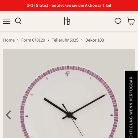
2+1 (Gratis) - entdecken sie die Aktionsartikel
Menü
Ware
Suchen
anzei
Home
Form 670120
Telleruhr 502S
Dekor 103
BENACHRICHTIGUNG WENN VERFÜGBAR