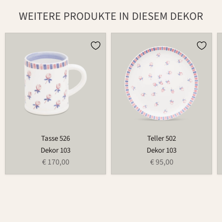
WEITERE PRODUKTE IN DIESEM DEKOR
Tasse
Teller
526
502
Tasse 526
Teller 502
Dekor 103
Dekor 103
€ 170,00
€ 95,00