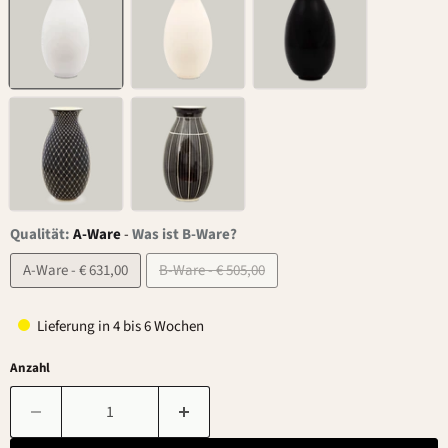
Qualität:
A-Ware
-
Was ist B-Ware?
A-Ware - € 631,00
B-Ware - € 505,00
Lieferung in 4 bis 6 Wochen
Anzahl