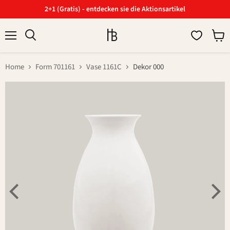
2+1 (Gratis) - entdecken sie die Aktionsartikel
Menü
Ware
Suchen
anzei
Home
Form 701161
Vase 1161C
Dekor 000