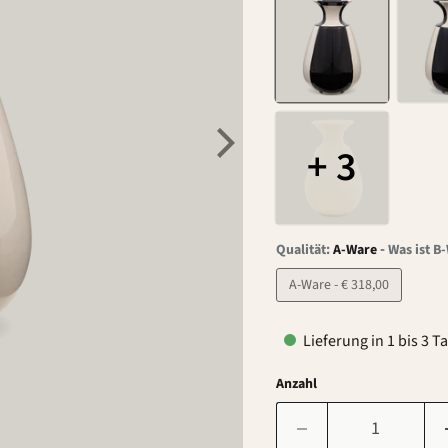
+ 3
-
Qualität:
A-Ware
Was ist B
A-Ware - € 318,00
Lieferung in 1 bis 3 T
Anzahl