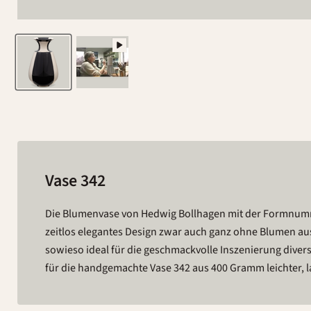
Vase 342
Die Blumenvase von Hedwig Bollhagen mit der Formnum
bauchiger Korpus im ovalen Ton, der sich zum trichterförm
zeitlos elegantes Design zwar auch ganz ohne Blumen aus,
Dank ihrer Form neigen sich die Blüten elegant in alle R
sowieso ideal für die geschmackvolle Inszenierung divers
sicher in der 16 Zentimeter hohen Vase stehen. Bei
für die handgemachte Vase 342 aus 400 Gramm leichter, la