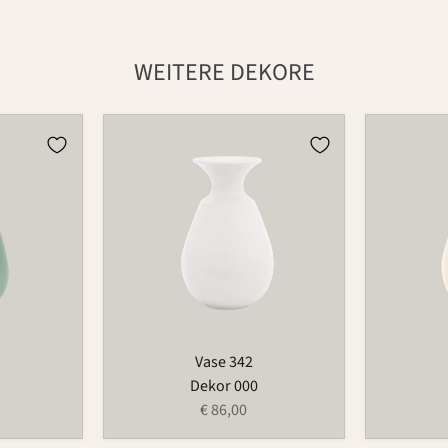
WEITERE DEKORE
Vase
Vase
342
342
Vase 342
Dekor 000
€ 86,00