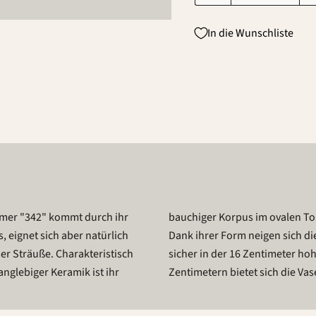
In die Wunschliste
mer "342" kommt durch ihr
ig öffnenden Rand erweitert.
 eignet sich aber natürlich
ichtungen, wobei die Stiele
er Sträuße. Charakteristisch
 einem Durchmesser von 9,7
nglebiger Keramik ist ihr
Zentimetern bietet sich die Va