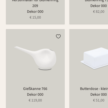
209
Dekor 000
Dekor 000
€ 82,00
€ 15,00
Gießkanne
Butterdose
766
-
klein
497A
Gießkanne 766
Butterdose - klei
Dekor 000
Dekor 000
€ 119,00
€ 51,00