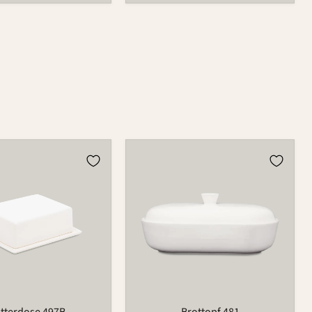
se
Brottopf
481
tterdose 497B
Brottopf 481