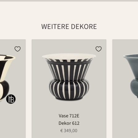
WEITERE DEKORE
Vase
Vase
712E
712E
Vase 712E
Dekor 612
€ 349,00