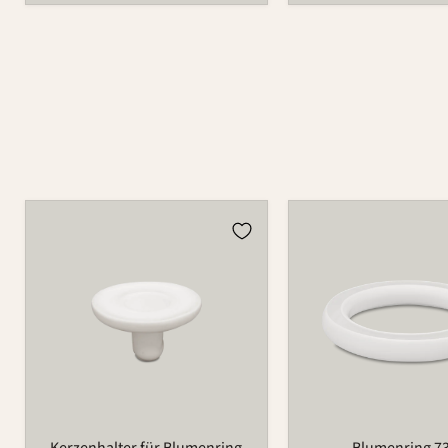
Kerzenhalter
Blumenring
für
735B
Blumenring
209
Kerzenhalter für Blumenring
Blumenring 7