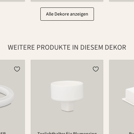
Alle Dekore anzeigen
WEITERE PRODUKTE IN DIESEM DEKOR
Teelichthalter
Butterdo
für
497B
Blumenring
735T
35B
Teelichthalter für Blumenring
Bu