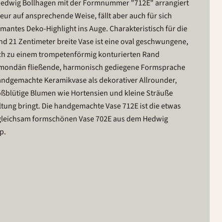
Hedwig Bollhagen mit der Formnummer "712E" arrangiert
eur auf ansprechende Weise, fällt aber auch für sich
rmantes Deko-Highlight ins Auge. Charakteristisch für die
d 21 Zentimeter breite Vase ist eine oval geschwungene,
sich zu einem trompetenförmig konturierten Rand
e mondän fließende, harmonisch gediegene Formsprache
handgemachte Keramikvase als dekorativer Allrounder,
oßblütige Blumen wie Hortensien und kleine Sträuße
tung bringt. Die handgemachte Vase 712E ist die etwas
 gleichsam formschönen Vase 702E aus dem Hedwig
p.