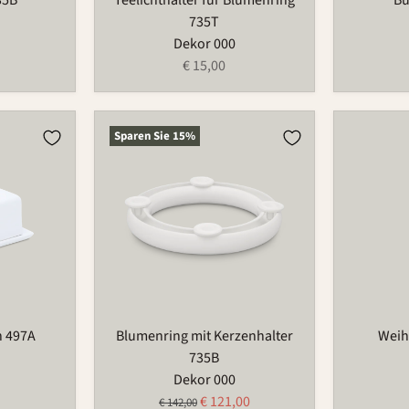
735T
Dekor 000
€ 15,00
Blumenring
Weihnac
Sparen Sie
15
%
mit
686
Kerzenhalter
735B
n 497A
Blumenring mit Kerzenhalter
Weih
735B
Dekor 000
Aktueller
€ 121,00
Ursprünglicher
€ 142,00