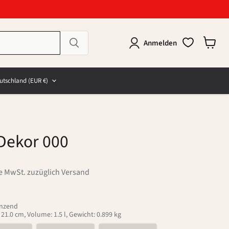
Anmelden
Warenk
anzeig
e
and
utschland
(EUR €)
Dekor 000
ve MwSt. zuzüglich Versand
änzend
1.0 cm, Volume: 1.5 l, Gewicht: 0.899 kg