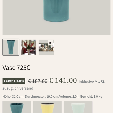
Vase 725C
Aktueller Preis
€ 141,00
Ursprünglicher Preis
€ 187,00
Sparen Sie
25
%
inklusive MwSt.
zuzüglich Versand
Höhe: 31.0 cm, Durchmesser: 19.0 cm, Volume: 2.0 l, Gewicht: 1.0 kg