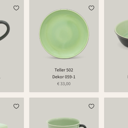
Teller
Schale
502
525
Teller 502
1
Dekor 059-1
€ 33,00
Tasse
Vase
490
733