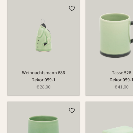
Weihnachtsmann
Tasse
686
526
Weihnachtsmann 686
Tasse 526
Dekor 059-1
Dekor 059-
€ 28,00
€ 41,00
Becher
Butterdose
485
497B