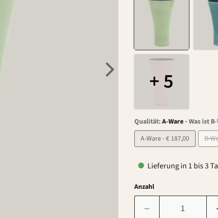
+ 5
-
Qualität:
A-Ware
Was ist B
A-Ware - € 187,00
Lieferung in 1 bis 3 T
Anzahl