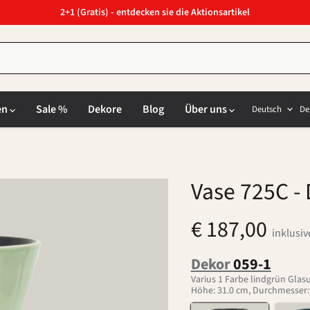
2+1 (Gratis) - entdecken sie die Aktionsartikel
Sprach
L
en
Sale %
Dekore
Blog
Über uns
Deutsch
De
Vase 725C
- 
€ 187,00
inklusi
Dekor
059-1
Varius 1 Farbe lindgrün Glas
Höhe: 31.0 cm, Durchmesser: 1