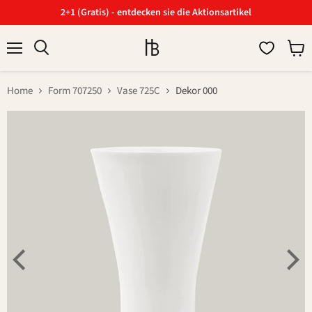
2+1 (Gratis) - entdecken sie die Aktionsartikel
Menü
Ware
Suchen
anzei
Home
Form 707250
Vase 725C
Dekor 000