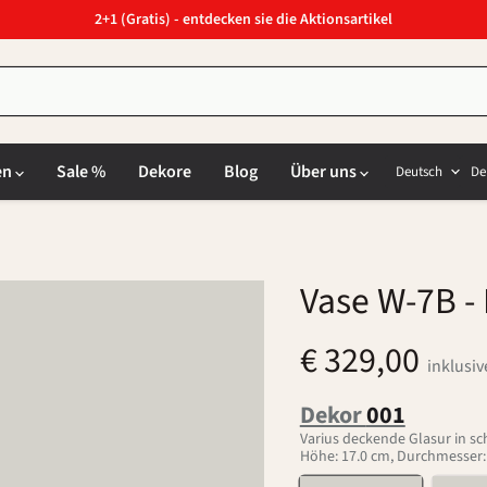
2+1 (Gratis) - entdecken sie die Aktionsartikel
Sprach
L
en
Sale %
Dekore
Blog
Über uns
Deutsch
De
Vase W-7B
-
€ 329,00
inklusi
Dekor
001
Varius deckende Glasur in s
Höhe: 17.0 cm, Durchmesser: 