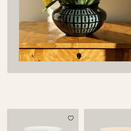
Vase
Vase
W-
W-
7B
7B