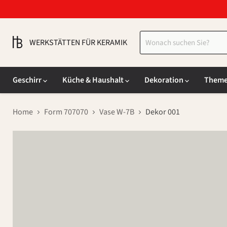
WERKSTÄTTEN FÜR KERAMIK
Geschirr
Küche & Haushalt
Dekoration
Them
Home
Form 707070
Vase W-7B
Dekor 001