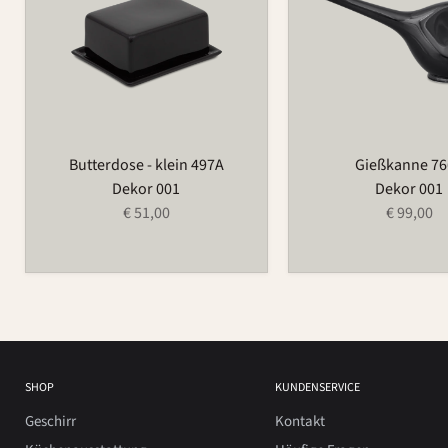
Butterdose - klein 497A
Gießkanne 7
Dekor 001
Dekor 001
€ 51,00
€ 99,00
SHOP
KUNDENSERVICE
Geschirr
Kontakt