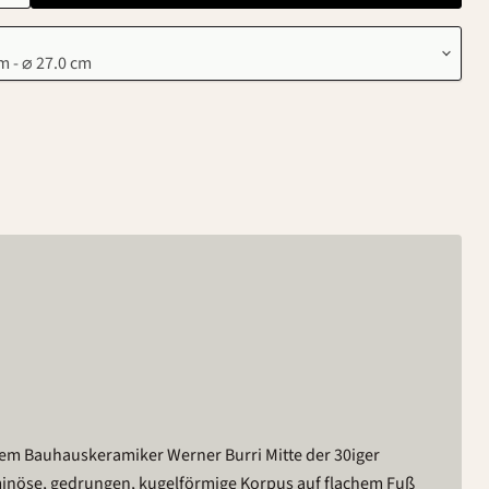
m Bauhauskeramiker Werner Burri Mitte der 30iger
minöse, gedrungen, kugelförmige Korpus auf flachem Fuß