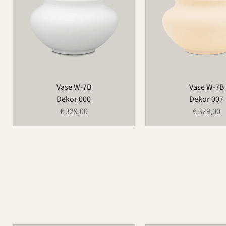
Vase W-7B
Vase W-7B
Dekor 000
Dekor 007
€ 329,00
€ 329,00