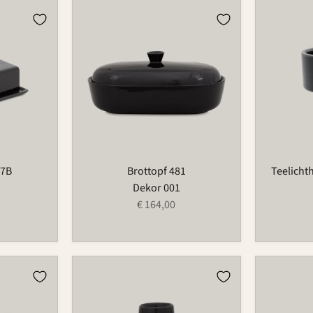
Brottopf
Teelichtha
481
für
Blumenri
735T
97B
Brottopf 481
Teelicht
Dekor 001
€ 164,00
Vase
Kerzenhal
734
für
Blumenri
209