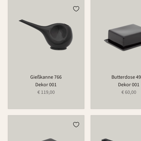
Gießkanne
Butterdose
766
497B
Gießkanne 766
Butterdose 4
Dekor 001
Dekor 001
€ 119,00
€ 60,00
Butterdose
Gießkanne
-
766A
klein
497A