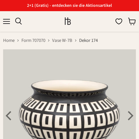
2+1 (Gratis) - entdecken sie die Aktionsartikel
Menü
Ware
Suchen
anzei
Home
Form 707070
Vase W-7B
Dekor 174