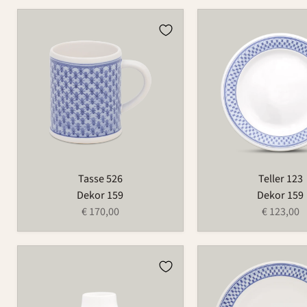
Tasse
Teller
526
123
Tasse 526
Teller 123
Dekor 159
Dekor 159
€ 170,00
€ 123,00
Vase
Teller
734
129