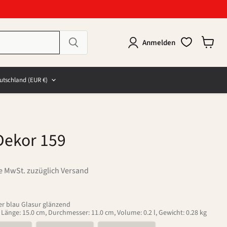
Anmelden
Warenk
anzeig
e
and
utschland
(EUR €)
Dekor 159
ve MwSt. zuzüglich Versand
r blau Glasur glänzend
, Länge: 15.0 cm, Durchmesser: 11.0 cm, Volume: 0.2 l, Gewicht: 0.28 kg