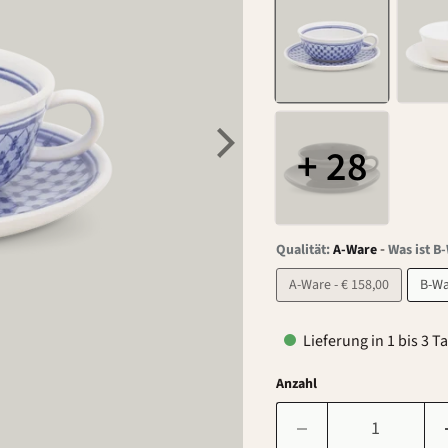
+ 28
-
Qualität:
A-Ware
Was ist B
A-Ware - € 158,00
Lieferung in 1 bis 3 T
Anzahl