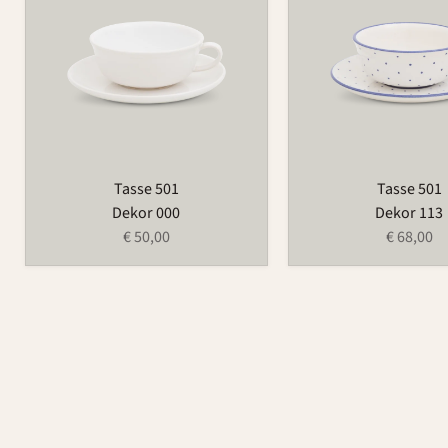
Tasse 501
Tasse 501
Dekor 000
Dekor 113
€ 50,00
€ 68,00