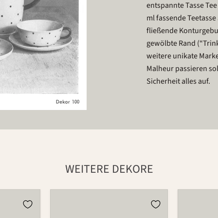
entspannte Tasse Tee 
ml fassende Teetasse 
fließende Konturgebu
gewölbte Rand (“Trink
weitere unikate Mark
Malheur passieren sol
Sicherheit alles auf.
WEITERE DEKORE
Tasse
Tasse
501
501