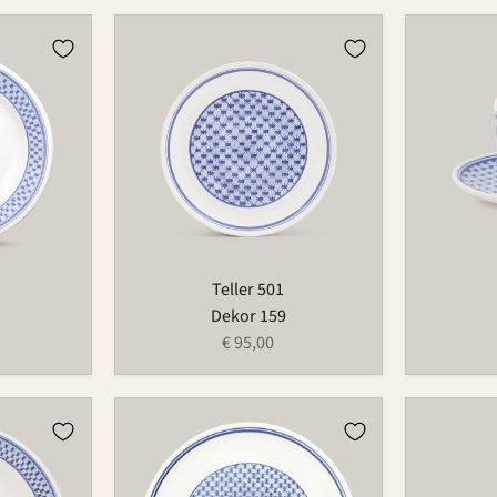
Teller
Tasse
501
573
Teller 501
Dekor 159
€ 95,00
Platte
Streuer
1065
523P