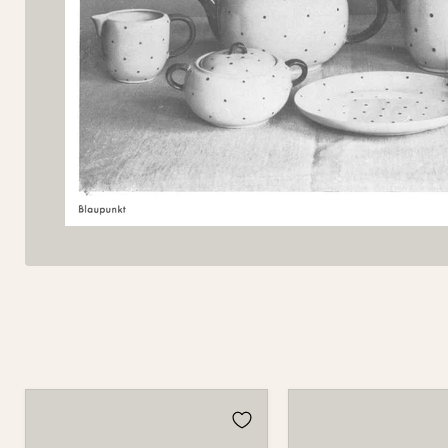
Tasse
Tasse
501
501