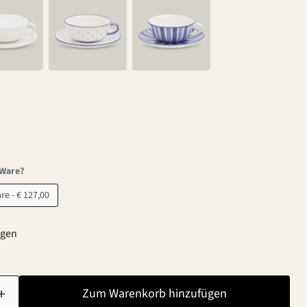
-Ware?
B-Ware - € 127,00
agen
Zum Warenkorb hinzufügen