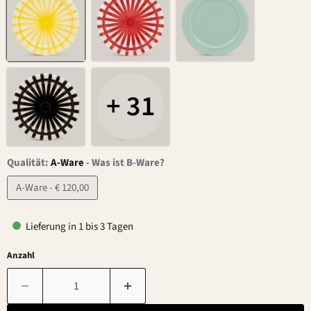
+ 31
Qualität:
A-Ware
-
Was ist B-Ware?
A-Ware - € 120,00
Lieferung in 1 bis 3 Tagen
Anzahl