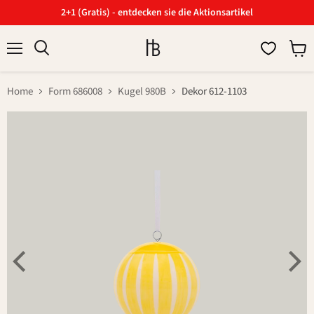
2+1 (Gratis) - entdecken sie die Aktionsartikel
Menü
Ware
Suchen
anzei
Home
Form 686008
Kugel 980B
Dekor 612-1103