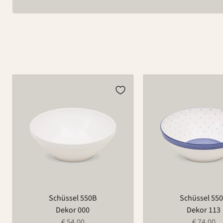
Schüssel
Schüssel
550B
550B
Schüssel 550B
Schüssel 55
Dekor 000
Dekor 113
€ 54,00
€ 74,00