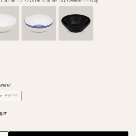
 Durchmesser: 23.5 cm, Volume: 1.4 l, Gewicht: 0.695 kg
-Ware?
B-Ware - € 60,00
agen