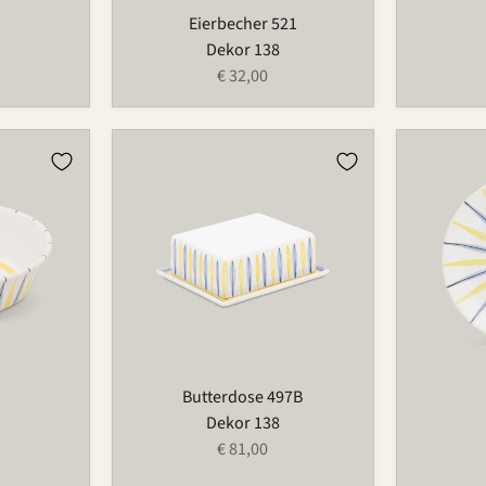
Eierbecher 521
Dekor 138
€ 32,00
Butterdose
Teller
497B
501
Butterdose 497B
Dekor 138
€ 81,00