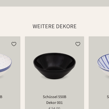
WEITERE DEKORE
Schüssel
Schüssel
550B
550B
0B
Schüssel 550B
S
Dekor 001
€ 54,00