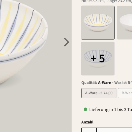
Höhe: 8.5 cm, Länge: 23.2 cm,
+ 5
-
Qualität:
A-Ware
Was ist B
A-Ware - € 74,00
Lieferung in 1 bis 3 T
Anzahl