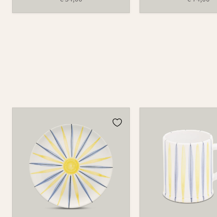
Teller
Tasse
502
526