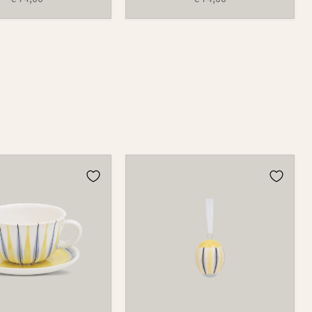
Osterei
752