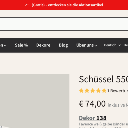
2+1 (Gratis) - entdecken sie die Aktionsartikel
Sprach
L
en
Sale %
Dekore
Blog
Über uns
Deutsch
De
Schüssel 55
1 Bewertu
€ 74,00
inklusive 
Dekor
138
Fayence weiß gelbe Bänder u