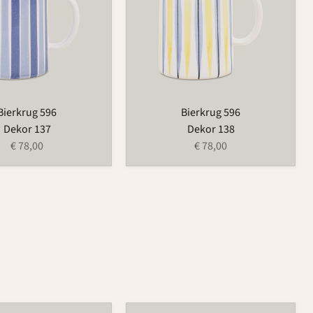
Bierkrug 596
Bierkrug 596
Dekor 137
Dekor 138
€ 78,00
€ 78,00