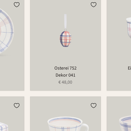
Osterei
Eierbeche
752
521
Osterei 752
E
Dekor 041
€ 48,00
Tasse
Schale
490
549B