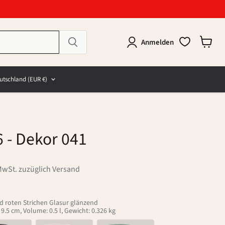
Anmelden
Warenk
anzeig
e
and
utschland
(EUR €)
6
- Dekor 041
MwSt. zuzüglich Versand
d roten Strichen Glasur glänzend
.5 cm, Volume: 0.5 l, Gewicht: 0.326 kg