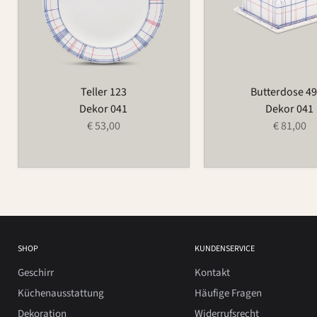
Teller 123
Butterdose 4
Dekor 041
Dekor 041
€ 53,00
€ 81,00
SHOP
KUNDENSERVICE
Geschirr
Kontakt
Küchenausstattung
Häufige Fragen
Dekoration
Widerrufsrecht