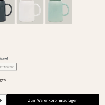
-Ware?
B-Ware - € 63,00
agen
Zum Warenkorb hinzufügen