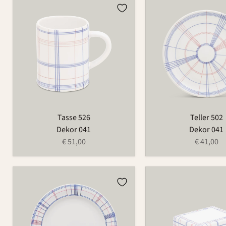
Tasse
Teller
526
502
Tasse 526
Teller 502
Dekor 041
Dekor 041
€ 51,00
€ 41,00
Teller
Butterdose
123
497B