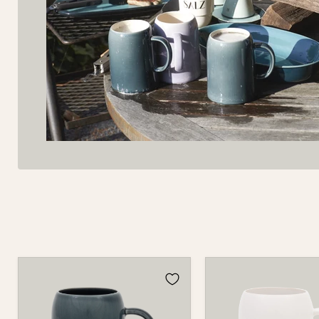
Bierkrug
Bierkrug
596
596