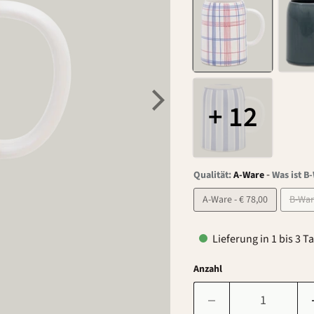
+ 12
-
Qualität:
A-Ware
Was ist B
A-Ware - € 78,00
Lieferung in 1 bis 3 T
Anzahl