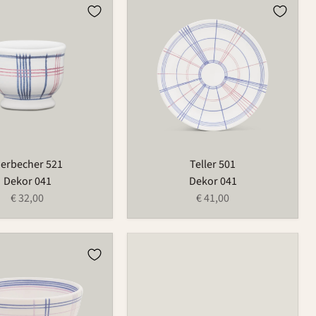
r
Teller
501
ierbecher 521
Teller 501
Dekor 041
Dekor 041
€ 32,00
€ 41,00