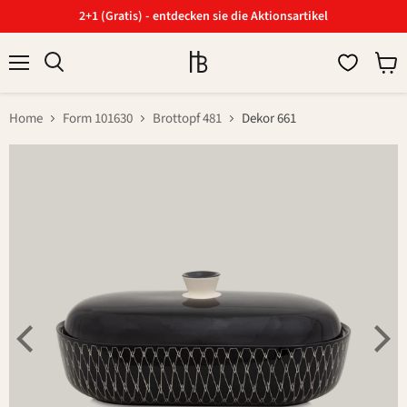
2+1 (Gratis) - entdecken sie die Aktionsartikel
Menü
Ware
Suchen
anzei
Home
Form 101630
Brottopf 481
Dekor 661