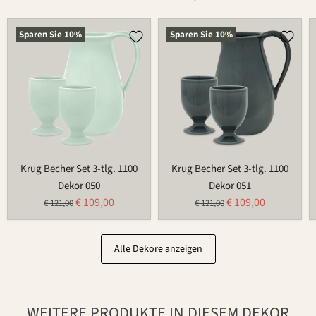
Krug
Krug
Sparen Sie
10
%
Sparen Sie
10
%
Becher
Becher
Set
Set
3-
3-
tlg.
tlg.
1100
1100
Krug Becher Set 3-tlg. 1100
Krug Becher Set 3-tlg. 1100
Dekor 050
Dekor 051
Aktueller
Aktueller
€ 109,00
€ 109,00
Ursprünglicher
Ursprünglicher
€ 121,00
€ 121,00
Preis
Preis
Preis
Preis
Alle Dekore anzeigen
WEITERE PRODUKTE IN DIESEM DEKOR