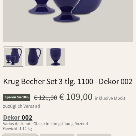
Krug Becher Set 3-tlg. 1100
- Dekor 002
Aktueller Preis
€ 109,00
Ursprünglicher Preis
€ 121,00
Sparen Sie
10
%
inklusive MwSt.
zuzüglich Versand
Dekor
002
Varius deckende Glasur in königsblau glänzend
Gewicht: 1.12 kg